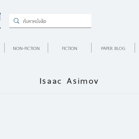
NON-FICTION
FICTION
PAPER BLOG
Isaac Asimov