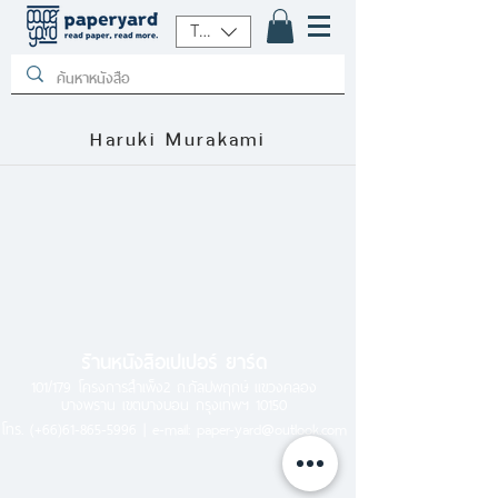
THB (฿)
Haruki Murakami
ร้านหนังสือเปเปอร์ ยาร์ด
101/179 โครงการสำเพ็ง2 ถ.กัลปพฤกษ์ แขวงคลอง
บางพราน เขตบางบอน กรุงเทพฯ 10150
โทร.
(+66)61-865-5996 |
e-mail:
paper-yard@outlook.com