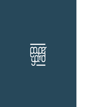
THB (฿)
harrypotter
ร้านหนังสือเปเปอร์ ยาร์ด
101/179 โครงการสำเพ็ง2 ถ.กัลปพฤกษ์ แขวงคลอง
บางพราน เขตบางบอน กรุงเทพฯ 10150
โทร.
(+66)61-865-5996 |
e-mail:
paper-yard@outlook.com