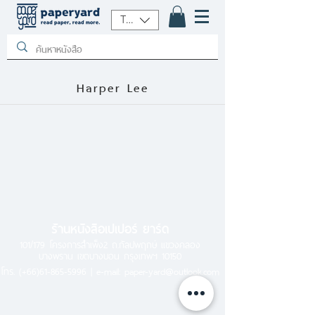
THB (฿)
Harper Lee
ร้านหนังสือเปเปอร์ ยาร์ด
101/179 โครงการสำเพ็ง2 ถ.กัลปพฤกษ์ แขวงคลอง
บางพราน เขตบางบอน กรุงเทพฯ 10150
โทร.
(+66)61-865-5996 |
e-mail:
paper-yard@outlook.com