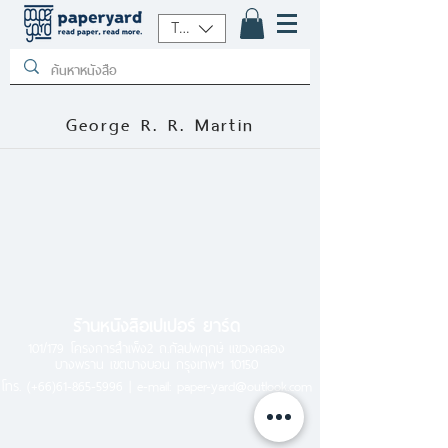
THB (฿)
George R. R. Martin
ร้านหนังสือเปเปอร์ ยาร์ด
101/179 โครงการสำเพ็ง2 ถ.กัลปพฤกษ์ แขวงคลอง
บางพราน เขตบางบอน กรุงเทพฯ 10150
โทร.
(+66)61-865-5996 |
e-mail:
paper-yard@outlook.com