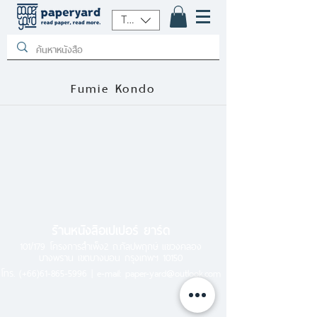
THB (฿)
Fumie Kondo
ร้านหนังสือเปเปอร์ ยาร์ด
101/179 โครงการสำเพ็ง2 ถ.กัลปพฤกษ์ แขวงคลอง
บางพราน เขตบางบอน กรุงเทพฯ 10150
โทร.
(+66)61-865-5996 |
e-mail:
paper-yard@outlook.com