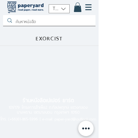
THB (฿)
EXORCIST
ร้านหนังสือเปเปอร์ ยาร์ด
101/179 โครงการสำเพ็ง2 ถ.กัลปพฤกษ์ แขวงคลอง
บางพราน เขตบางบอน กรุงเทพฯ 10150
โทร.
(+66)61-865-5996 |
e-mail:
paper-yard@outlook.com