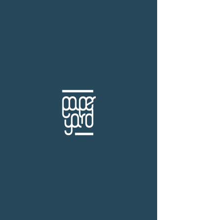
THB (฿)
Best of the world
ร้านหนังสือเปเปอร์ ยาร์ด
101/179 โครงการสำเพ็ง2 ถ.กัลปพฤกษ์ แขวงคลอง
บางพราน เขตบางบอน กรุงเทพฯ 10150
โทร.
(+66)61-865-5996 |
e-mail:
paper-yard@outlook.com