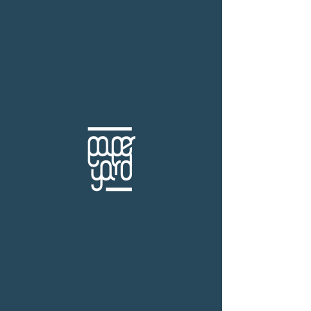
THB (฿)
หมวดวรรณกรรมเยอรมัน
ร้านหนังสือเปเปอร์ ยาร์ด
101/179 โครงการสำเพ็ง2 ถ.กัลปพฤกษ์ แขวงคลอง
บางพราน เขตบางบอน กรุงเทพฯ 10150
โทร.
(+66)61-865-5996 |
e-mail:
paper-yard@outlook.com