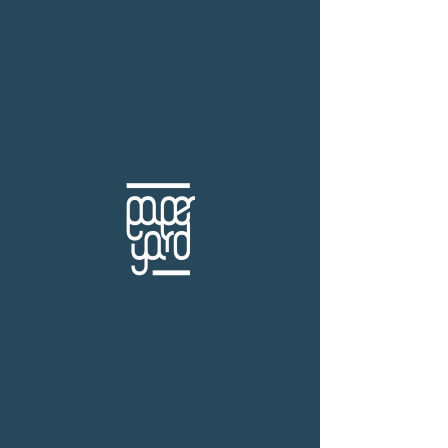
THB (฿)
หมวดวรรณกรรมอเมริกัน
ร้านหนังสือเปเปอร์ ยาร์ด
101/179 โครงการสำเพ็ง2 ถ.กัลปพฤกษ์ แขวงคลอง
บางพราน เขตบางบอน กรุงเทพฯ 10150
โทร.
(+66)61-865-5996 |
e-mail:
paper-yard@outlook.com