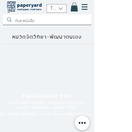
THB (฿)
หมวดจิตวิทยา-พัฒนาตนเอง
ร้านหนังสือเปเปอร์ ยาร์ด
101/179 โครงการสำเพ็ง2 ถ.กัลปพฤกษ์ แขวงคลอง
บางพราน เขตบางบอน กรุงเทพฯ 10150
โทร.
(+66)61-865-5996 |
e-mail:
paper-yard@outlook.com