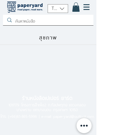
THB (฿)
สุขภาพ
ร้านหนังสือเปเปอร์ ยาร์ด
101/179 โครงการสำเพ็ง2 ถ.กัลปพฤกษ์ แขวงคลอง
บางพราน เขตบางบอน กรุงเทพฯ 10150
โทร.
(+66)61-865-5996 |
e-mail:
paper-yard@outlook.com