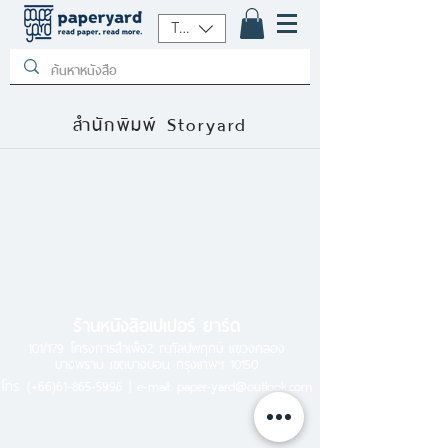
THB (฿)
สำนักพิมพ์ Storyard
ร้านหนังสือเปเปอร์ ยาร์ด
101/179 โครงการสำเพ็ง2 ถ.กัลปพฤกษ์ แขวงคลอง
บางพราน เขตบางบอน กรุงเทพฯ 10150
โทร.
(+66)61-865-5996 |
e-mail:
paper-yard@outlook.com