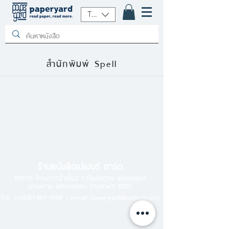
THB (฿)
สำนักพิมพ์ Spell
ร้านหนังสือเปเปอร์ ยาร์ด
101/179 โครงการสำเพ็ง2 ถ.กัลปพฤกษ์ แขวงคลอง
บางพราน เขตบางบอน กรุงเทพฯ 10150
โทร.
(+66)61-865-5996 |
e-mail:
paper-yard@outlook.com