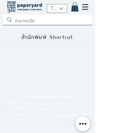
THB (฿)
สำนักพิมพ์ Shortcut
ร้านหนังสือเปเปอร์ ยาร์ด
101/179 โครงการสำเพ็ง2 ถ.กัลปพฤกษ์ แขวงคลอง
บางพราน เขตบางบอน กรุงเทพฯ 10150
โทร.
(+66)61-865-5996 |
e-mail:
paper-yard@outlook.com