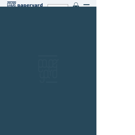
THB (฿)
สำนักพิมพ์ Sandwish
ร้านหนังสือเปเปอร์ ยาร์ด
101/179 โครงการสำเพ็ง2 ถ.กัลปพฤกษ์ แขวงคลอง
บางพราน เขตบางบอน กรุงเทพฯ 10150
โทร.
(+66)61-865-5996 |
e-mail:
paper-yard@outlook.com