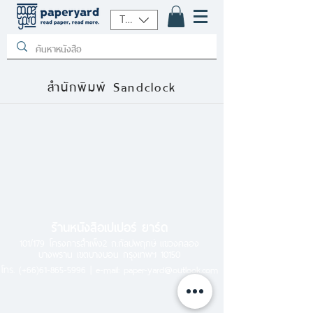
THB (฿)
สำนักพิมพ์ Sandclock
ร้านหนังสือเปเปอร์ ยาร์ด
101/179 โครงการสำเพ็ง2 ถ.กัลปพฤกษ์ แขวงคลอง
บางพราน เขตบางบอน กรุงเทพฯ 10150
โทร.
(+66)61-865-5996 |
e-mail:
paper-yard@outlook.com