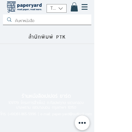
THB (฿)
สำนักพิมพ์ PTK
ร้านหนังสือเปเปอร์ ยาร์ด
101/179 โครงการสำเพ็ง2 ถ.กัลปพฤกษ์ แขวงคลอง
บางพราน เขตบางบอน กรุงเทพฯ 10150
โทร.
(+66)61-865-5996 |
e-mail:
paper-yard@outlook.com