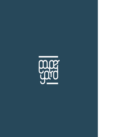
THB (฿)
สำนักพิมพ์ Prism
ร้านหนังสือเปเปอร์ ยาร์ด
101/179 โครงการสำเพ็ง2 ถ.กัลปพฤกษ์ แขวงคลอง
บางพราน เขตบางบอน กรุงเทพฯ 10150
โทร.
(+66)61-865-5996 |
e-mail:
paper-yard@outlook.com