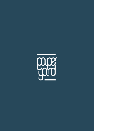
THB (฿)
สำนักพิมพ์ Nationbook
ร้านหนังสือเปเปอร์ ยาร์ด
101/179 โครงการสำเพ็ง2 ถ.กัลปพฤกษ์ แขวงคลอง
บางพราน เขตบางบอน กรุงเทพฯ 10150
โทร.
(+66)61-865-5996 |
e-mail:
paper-yard@outlook.com