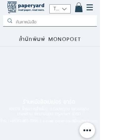
THB (฿)
สำนักพิมพ์ MONOPOET
ร้านหนังสือเปเปอร์ ยาร์ด
101/179 โครงการสำเพ็ง2 ถ.กัลปพฤกษ์ แขวงคลอง
บางพราน เขตบางบอน กรุงเทพฯ 10150
โทร.
(+66)61-865-5996 |
e-mail:
paper-yard@outlook.com