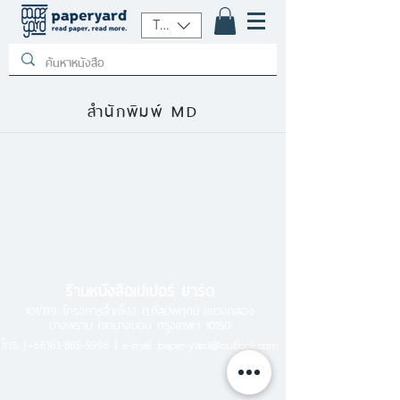
THB (฿)
สำนักพิมพ์ MD
ร้านหนังสือเปเปอร์ ยาร์ด
101/179 โครงการสำเพ็ง2 ถ.กัลปพฤกษ์ แขวงคลอง
บางพราน เขตบางบอน กรุงเทพฯ 10150
โทร.
(+66)61-865-5996 |
e-mail:
paper-yard@outlook.com