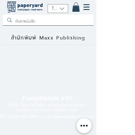
THB (฿)
สำนักพิมพ์ Maxx Publishing
ร้านหนังสือเปเปอร์ ยาร์ด
101/179 โครงการสำเพ็ง2 ถ.กัลปพฤกษ์ แขวงคลอง
บางพราน เขตบางบอน กรุงเทพฯ 10150
โทร.
(+66)61-865-5996 |
e-mail:
paper-yard@outlook.com