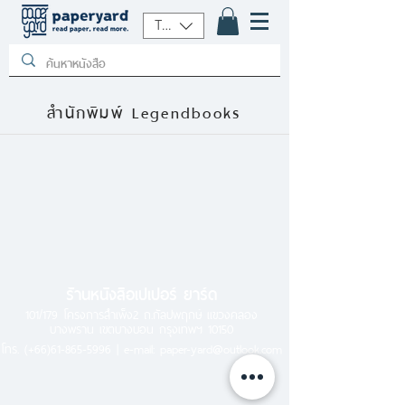
THB (฿)
สำนักพิมพ์ Legendbooks
ร้านหนังสือเปเปอร์ ยาร์ด
101/179 โครงการสำเพ็ง2 ถ.กัลปพฤกษ์ แขวงคลอง
บางพราน เขตบางบอน กรุงเทพฯ 10150
โทร.
(+66)61-865-5996 |
e-mail:
paper-yard@outlook.com