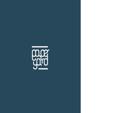
THB (฿)
สำนักพิมพ์ Howling Books
ร้านหนังสือเปเปอร์ ยาร์ด
101/179 โครงการสำเพ็ง2 ถ.กัลปพฤกษ์ แขวงคลอง
บางพราน เขตบางบอน กรุงเทพฯ 10150
โทร.
(+66)61-865-5996 |
e-mail:
paper-yard@outlook.com