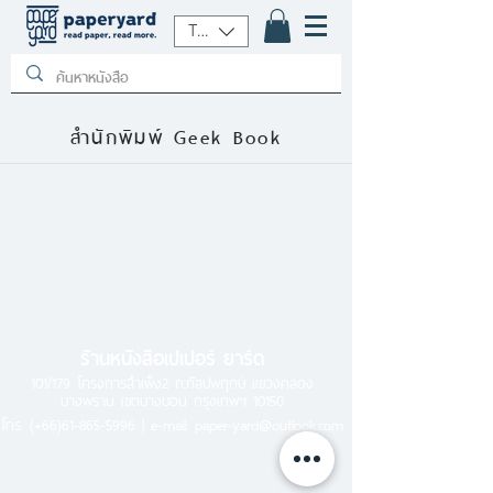
THB (฿)
สำนักพิมพ์ Geek Book
ร้านหนังสือเปเปอร์ ยาร์ด
101/179 โครงการสำเพ็ง2 ถ.กัลปพฤกษ์ แขวงคลอง
บางพราน เขตบางบอน กรุงเทพฯ 10150
โทร.
(+66)61-865-5996 |
e-mail:
paper-yard@outlook.com