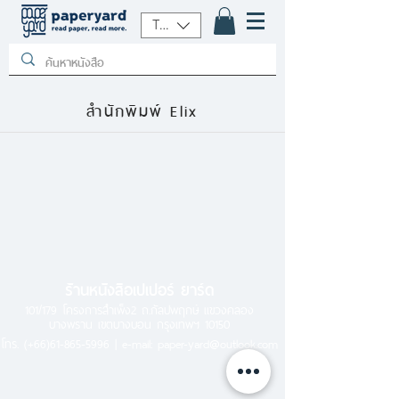
THB (฿)
สำนักพิมพ์ Elix
ร้านหนังสือเปเปอร์ ยาร์ด
101/179 โครงการสำเพ็ง2 ถ.กัลปพฤกษ์ แขวงคลอง
บางพราน เขตบางบอน กรุงเทพฯ 10150
โทร.
(+66)61-865-5996 |
e-mail:
paper-yard@outlook.com