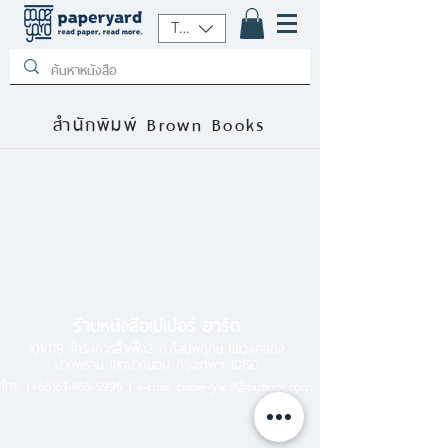
THB (฿)
สำนักพิมพ์ Brown Books
ร้านหนังสือเปเปอร์ ยาร์ด
101/179 โครงการสำเพ็ง2 ถ.กัลปพฤกษ์ แขวงคลอง
บางพราน เขตบางบอน กรุงเทพฯ 10150
โทร.
(+66)61-865-5996 |
e-mail:
paper-yard@outlook.com