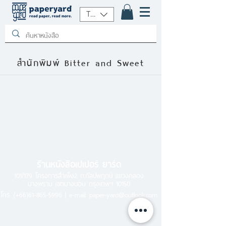
THB (฿)
สำนักพิมพ์ Bitter and Sweet
ร้านหนังสือเปเปอร์ ยาร์ด
101/179 โครงการสำเพ็ง2 ถ.กัลปพฤกษ์ แขวงคลอง
บางพราน เขตบางบอน กรุงเทพฯ 10150
โทร.
(+66)61-865-5996 |
e-mail:
paper-yard@outlook.com