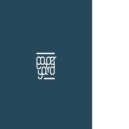
THB (฿)
สำนักพิมพ์ Bing Factory
ร้านหนังสือเปเปอร์ ยาร์ด
101/179 โครงการสำเพ็ง2 ถ.กัลปพฤกษ์ แขวงคลอง
บางพราน เขตบางบอน กรุงเทพฯ 10150
โทร.
(+66)61-865-5996 |
e-mail:
paper-yard@outlook.com