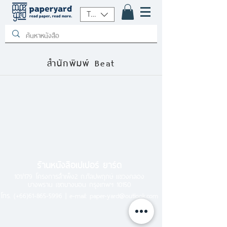
THB (฿)
สำนักพิมพ์ Beat
ร้านหนังสือเปเปอร์ ยาร์ด
101/179 โครงการสำเพ็ง2 ถ.กัลปพฤกษ์ แขวงคลอง
บางพราน เขตบางบอน กรุงเทพฯ 10150
โทร.
(+66)61-865-5996 |
e-mail:
paper-yard@outlook.com