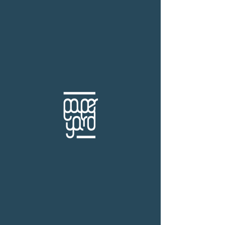
THB (฿)
สำนักพิมพ์ Bear Publishing
ร้านหนังสือเปเปอร์ ยาร์ด
101/179 โครงการสำเพ็ง2 ถ.กัลปพฤกษ์ แขวงคลอง
บางพราน เขตบางบอน กรุงเทพฯ 10150
โทร.
(+66)61-865-5996 |
e-mail:
paper-yard@outlook.com