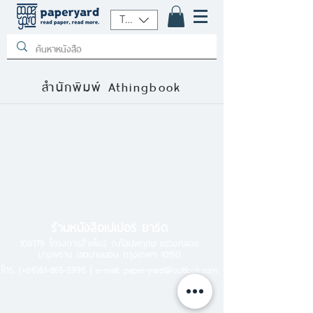
THB (฿)
สำนักพิมพ์ Athingbook
ร้านหนังสือเปเปอร์ ยาร์ด
101/179 โครงการสำเพ็ง2 ถ.กัลปพฤกษ์ แขวงคลอง
บางพราน เขตบางบอน กรุงเทพฯ 10150
โทร.
(+66)61-865-5996 |
e-mail:
paper-yard@outlook.com