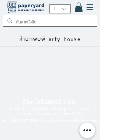
THB (฿)
สำนักพิมพ์ arty house
ร้านหนังสือเปเปอร์ ยาร์ด
101/179 โครงการสำเพ็ง2 ถ.กัลปพฤกษ์ แขวงคลอง
บางพราน เขตบางบอน กรุงเทพฯ 10150
โทร.
(+66)61-865-5996 |
e-mail:
paper-yard@outlook.com