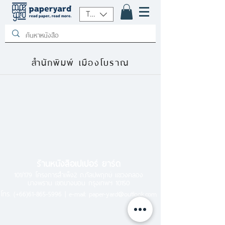
THB (฿)
สำนักพิมพ์ เมืองโบราณ
ร้านหนังสือเปเปอร์ ยาร์ด
101/179 โครงการสำเพ็ง2 ถ.กัลปพฤกษ์ แขวงคลอง
บางพราน เขตบางบอน กรุงเทพฯ 10150
โทร.
(+66)61-865-5996 |
e-mail:
paper-yard@outlook.com