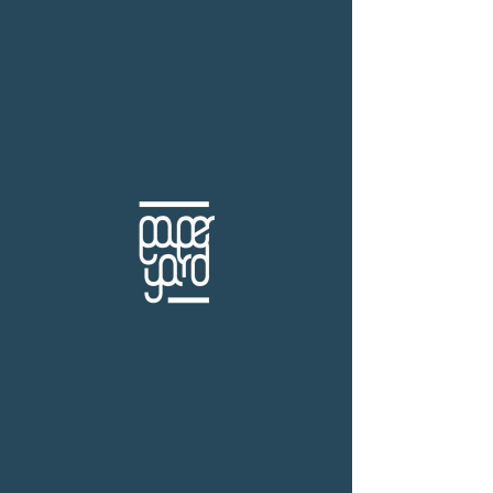
THB (฿)
สำนักพิมพ์ ด้วงคอมิกส์
ร้านหนังสือเปเปอร์ ยาร์ด
101/179 โครงการสำเพ็ง2 ถ.กัลปพฤกษ์ แขวงคลอง
บางพราน เขตบางบอน กรุงเทพฯ 10150
โทร.
(+66)61-865-5996 |
e-mail:
paper-yard@outlook.com