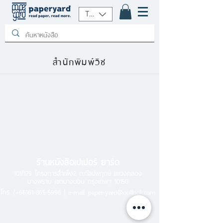
THB (฿)
สำนักพิมพ์วิช
ร้านหนังสือเปเปอร์ ยาร์ด
101/179 โครงการสำเพ็ง2 ถ.กัลปพฤกษ์ แขวงคลอง
บางพราน เขตบางบอน กรุงเทพฯ 10150
โทร.
(+66)61-865-5996 |
e-mail:
paper-yard@outlook.com