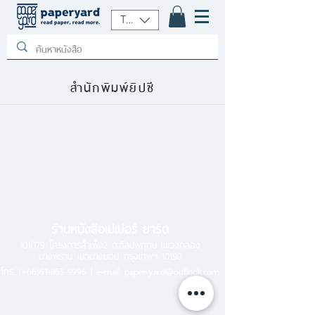
THB (฿)
สำนักพิมพ์ยิปซี
ร้านหนังสือเปเปอร์ ยาร์ด
101/179 โครงการสำเพ็ง2 ถ.กัลปพฤกษ์ แขวงคลอง
บางพราน เขตบางบอน กรุงเทพฯ 10150
โทร.
(+66)61-865-5996 |
e-mail:
paper-yard@outlook.com