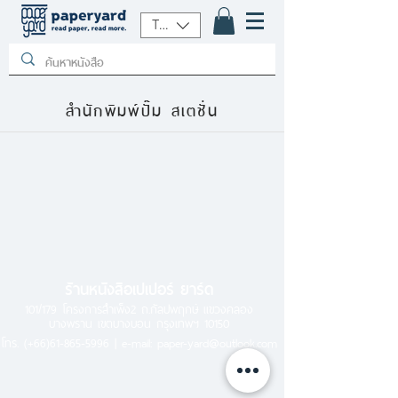
THB (฿)
สำนักพิมพ์ปั๊ม สเตชั่น
ร้านหนังสือเปเปอร์ ยาร์ด
101/179 โครงการสำเพ็ง2 ถ.กัลปพฤกษ์ แขวงคลอง
บางพราน เขตบางบอน กรุงเทพฯ 10150
โทร.
(+66)61-865-5996 |
e-mail:
paper-yard@outlook.com