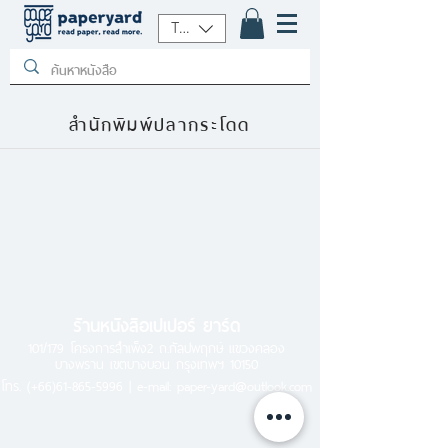
THB (฿)
สำนักพิมพ์ปลากระโดด
ร้านหนังสือเปเปอร์ ยาร์ด
101/179 โครงการสำเพ็ง2 ถ.กัลปพฤกษ์ แขวงคลอง
บางพราน เขตบางบอน กรุงเทพฯ 10150
โทร.
(+66)61-865-5996 |
e-mail:
paper-yard@outlook.com