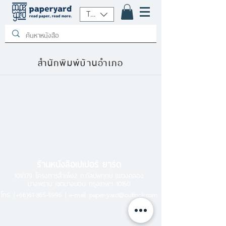
THB (฿)
สำนักพิมพ์บ้านอำเภอ
ร้านหนังสือเปเปอร์ ยาร์ด
101/179 โครงการสำเพ็ง2 ถ.กัลปพฤกษ์ แขวงคลอง
บางพราน เขตบางบอน กรุงเทพฯ 10150
โทร.
(+66)61-865-5996 |
e-mail:
paper-yard@outlook.com