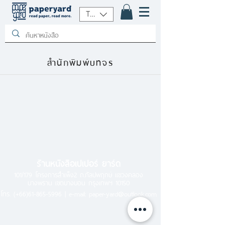
THB (฿)
สำนักพิมพ์บทจร
ร้านหนังสือเปเปอร์ ยาร์ด
101/179 โครงการสำเพ็ง2 ถ.กัลปพฤกษ์ แขวงคลอง
บางพราน เขตบางบอน กรุงเทพฯ 10150
โทร.
(+66)61-865-5996 |
e-mail:
paper-yard@outlook.com