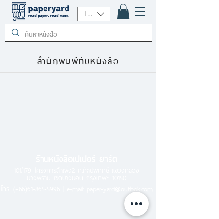
THB (฿)
สำนักพิมพ์ทับหนังสือ
ร้านหนังสือเปเปอร์ ยาร์ด
101/179 โครงการสำเพ็ง2 ถ.กัลปพฤกษ์ แขวงคลอง
บางพราน เขตบางบอน กรุงเทพฯ 10150
โทร.
(+66)61-865-5996 |
e-mail:
paper-yard@outlook.com