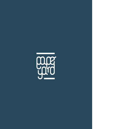
THB (฿)
สำนักพิมพ์ตะวันส่อง
ร้านหนังสือเปเปอร์ ยาร์ด
101/179 โครงการสำเพ็ง2 ถ.กัลปพฤกษ์ แขวงคลอง
บางพราน เขตบางบอน กรุงเทพฯ 10150
โทร.
(+66)61-865-5996 |
e-mail:
paper-yard@outlook.com