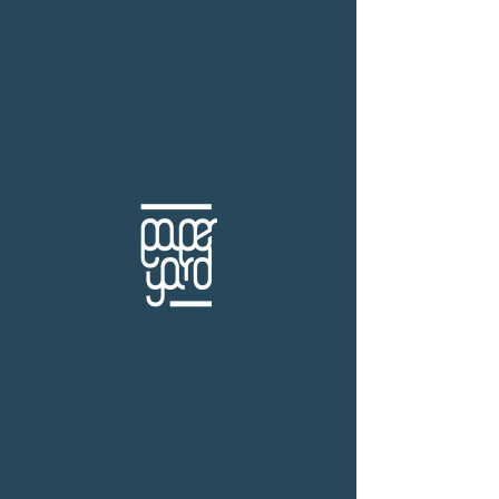
THB (฿)
สำนักพิมพ์ดอกหญ้า
ร้านหนังสือเปเปอร์ ยาร์ด
101/179 โครงการสำเพ็ง2 ถ.กัลปพฤกษ์ แขวงคลอง
บางพราน เขตบางบอน กรุงเทพฯ 10150
โทร.
(+66)61-865-5996 |
e-mail:
paper-yard@outlook.com