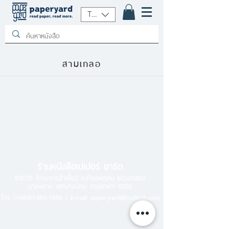
THB (฿)
สามเกลอ
ร้านหนังสือเปเปอร์ ยาร์ด
101/179 โครงการสำเพ็ง2 ถ.กัลปพฤกษ์ แขวงคลอง
บางพราน เขตบางบอน กรุงเทพฯ 10150
โทร.
(+66)61-865-5996 |
e-mail:
paper-yard@outlook.com