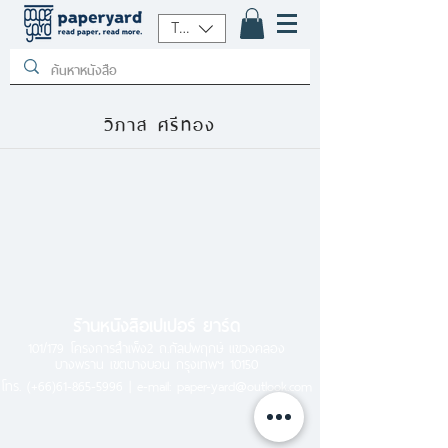
THB (฿)
วิภาส ศรีทอง
ร้านหนังสือเปเปอร์ ยาร์ด
101/179 โครงการสำเพ็ง2 ถ.กัลปพฤกษ์ แขวงคลอง
บางพราน เขตบางบอน กรุงเทพฯ 10150
โทร.
(+66)61-865-5996 |
e-mail:
paper-yard@outlook.com