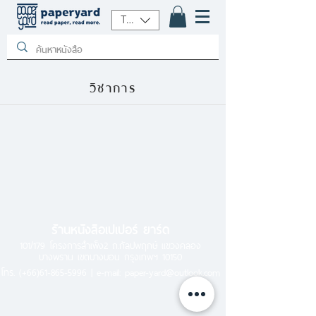
THB (฿)
วิชาการ
ร้านหนังสือเปเปอร์ ยาร์ด
101/179 โครงการสำเพ็ง2 ถ.กัลปพฤกษ์ แขวงคลอง
บางพราน เขตบางบอน กรุงเทพฯ 10150
โทร.
(+66)61-865-5996 |
e-mail:
paper-yard@outlook.com