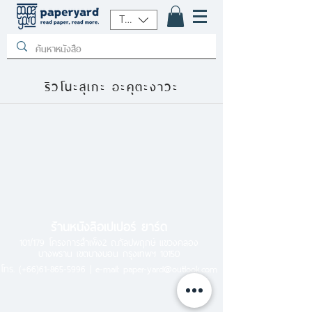
THB (฿)
ริวโนะสุเกะ อะคุตะงาวะ
ร้านหนังสือเปเปอร์ ยาร์ด
101/179 โครงการสำเพ็ง2 ถ.กัลปพฤกษ์ แขวงคลอง
บางพราน เขตบางบอน กรุงเทพฯ 10150
โทร.
(+66)61-865-5996 |
e-mail:
paper-yard@outlook.com