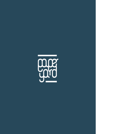
THB (฿)
มิรายญิ์
ร้านหนังสือเปเปอร์ ยาร์ด
101/179 โครงการสำเพ็ง2 ถ.กัลปพฤกษ์ แขวงคลอง
บางพราน เขตบางบอน กรุงเทพฯ 10150
โทร.
(+66)61-865-5996 |
e-mail:
paper-yard@outlook.com